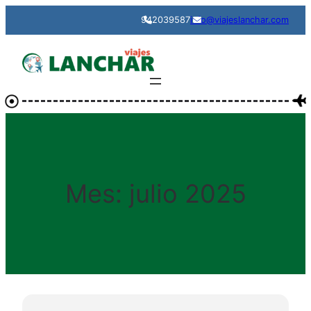
942039587
info@viajeslanchar.com
Mes:
julio 2025